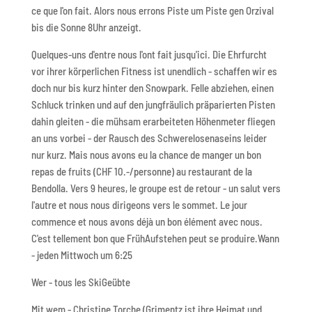
ce que l'on fait. Alors nous errons Piste um Piste gen Orzival
bis die Sonne 8Uhr anzeigt.
Quelques-uns d'entre nous l'ont fait jusqu'ici. Die Ehrfurcht
vor ihrer körperlichen Fitness ist unendlich - schaffen wir es
doch nur bis kurz hinter den Snowpark. Felle abziehen, einen
Schluck trinken und auf den jungfräulich präparierten Pisten
dahin gleiten - die mühsam erarbeiteten Höhenmeter fliegen
an uns vorbei - der Rausch des Schwerelosenaseins leider
nur kurz. Mais nous avons eu la chance de manger un bon
repas de fruits (CHF 10.-/personne) au restaurant de la
Bendolla. Vers 9 heures, le groupe est de retour - un salut vers
l'autre et nous nous dirigeons vers le sommet. Le jour
commence et nous avons déjà un bon élément avec nous.
C'est tellement bon que FrühAufstehen peut se produire.Wann
- jeden Mittwoch um 6:25
Wer - tous les SkiGeübte
Mit wem - Christine Torche (Grimentz ist ihre Heimat und