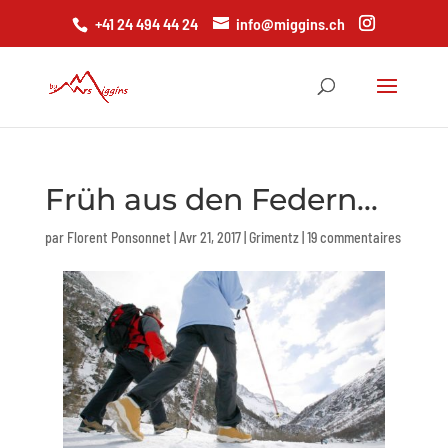
+41 24 494 44 24
info@miggins.ch
Früh aus den Federn...
par
Florent Ponsonnet
|
Avr 21, 2017
|
Grimentz
|
19 commentaires