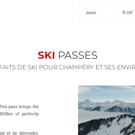
Junior
15 CHF
SKI
PASSES
FAITS DE SKI POUR CHAMPÉRY ET SES ENVI
 This pass brings the
 650km of perfectly
ski et de dénivelés,