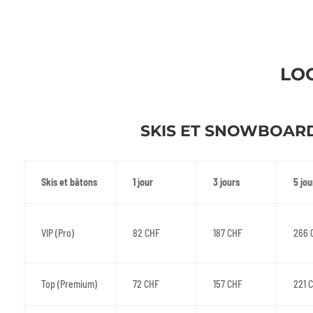
LO
SKIS ET SNOWBOAR
Skis et bâtons
1 jour
3 jours
5 jou
VIP (Pro)
82 CHF
187 CHF
266 
Top (Premium)
72 CHF
157 CHF
221 