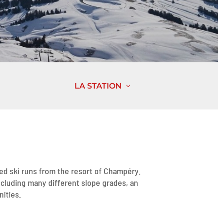
LA STATION
ed ski runs from the resort of Champéry.
ncluding many different slope grades, an
ities.