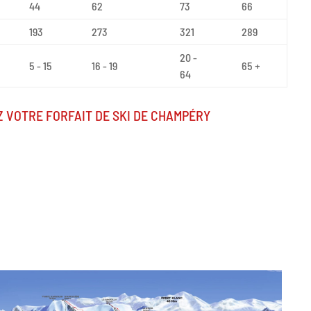
44
62
73
66
193
273
321
289
20 -
5 - 15
16 - 19
65 +
64
 VOTRE FORFAIT DE SKI DE CHAMPÉRY