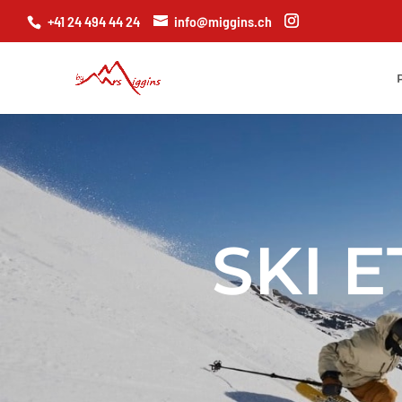
+41 24 494 44 24
info@miggins.ch
SKI 