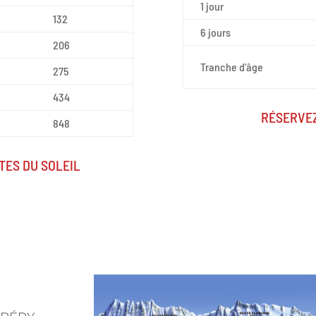
1 jour
132
6 jours
206
Tranche d'âge
275
434
RÉSERVEZ
848
TES DU SOLEIL