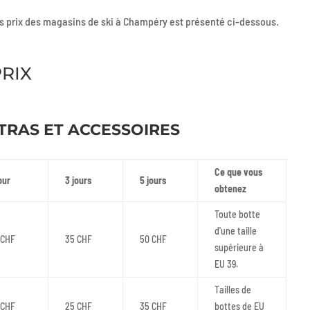
s prix des magasins de ski à Champéry est présenté ci-dessous.
RIX
TRAS ET ACCESSOIRES
Ce que vous
jour
3 jours
5 jours
obtenez
Toute botte
d'une taille
 CHF
35 CHF
50 CHF
supérieure à
EU 39.
Tailles de
 CHF
25 CHF
35 CHF
bottes de EU