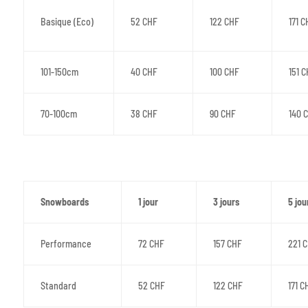
Basique (Eco)
52 CHF
122 CHF
171 C
101-150cm
40 CHF
100 CHF
151 
70-100cm
38 CHF
90 CHF
140 
Snowboards
1 jour
3 jours
5 jou
Performance
72 CHF
157 CHF
221 
Standard
52 CHF
122 CHF
171 C