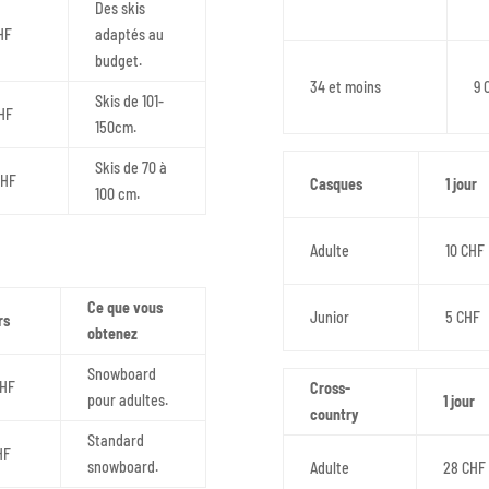
Des skis
HF
adaptés au
budget.
34 et moins
9 
Skis de 101-
CHF
150cm.
Skis de 70 à
CHF
Casques
1 jour
100 cm.
Adulte
10 CHF
Ce que vous
Junior
5 CHF
rs
obtenez
Snowboard
CHF
Cross-
pour adultes.
1 jour
country
Standard
HF
snowboard.
Adulte
28 CHF