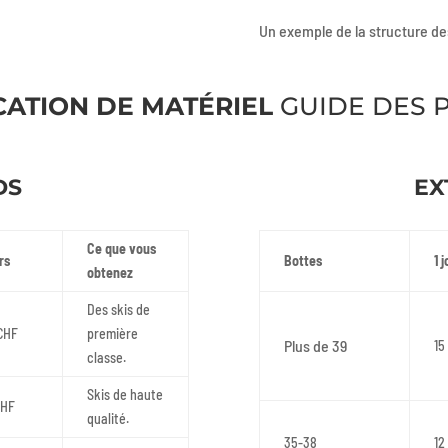
Un exemple de la structure de
CATION DE MATÉRIEL
GUIDE DES P
DS
EX
Ce que vous
rs
Bottes
1 
obtenez
Des skis de
CHF
première
Plus de 39
15
classe.
Skis de haute
CHF
qualité.
35-38
12