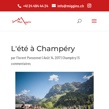
+41 24 494 44 24
info@miggins.ch
L'été à Champéry
par
Florent Ponsonnet
|
Août 14, 2017
|
Champéry
|
5
commentaires