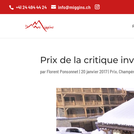
+41 24 494 44 24
info@miggins.ch
Prix de la critique in
par
Florent Ponsonnet
|
20 janvier 2017
|
Prix
,
Champé