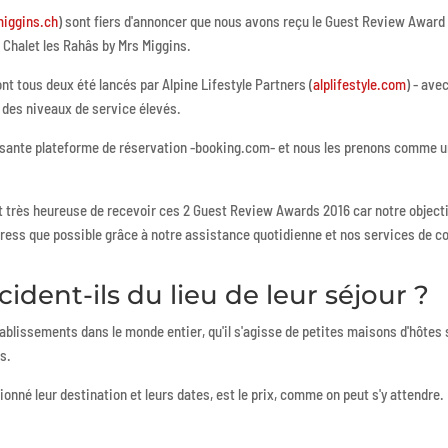
iggins.ch
) sont fiers d'annoncer que nous avons reçu le Guest Review Award
 Chalet les Rahâs by Mrs Miggins.
 tous deux été lancés par Alpine Lifestyle Partners (
alplifestyle.com
) - ave
s des niveaux de service élevés.
sante plateforme de réservation -booking.com- et nous les prenons comme un
t très heureuse de recevoir ces 2 Guest Review Awards 2016 car notre objecti
ress que possible grâce à notre assistance quotidienne et nos services de co
dent-ils du lieu de leur séjour ?
tablissements dans le monde entier, qu'il s'agisse de petites maisons d'hôtes
s.
lectionné leur destination et leurs dates, est le prix, comme on peut s'y atten