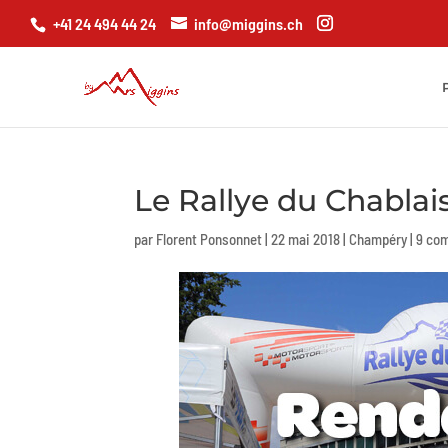
+41 24 494 44 24
info@miggins.ch
Le Rallye du Chablais
par
Florent Ponsonnet
|
22 mai 2018
|
Champéry
|
9 co