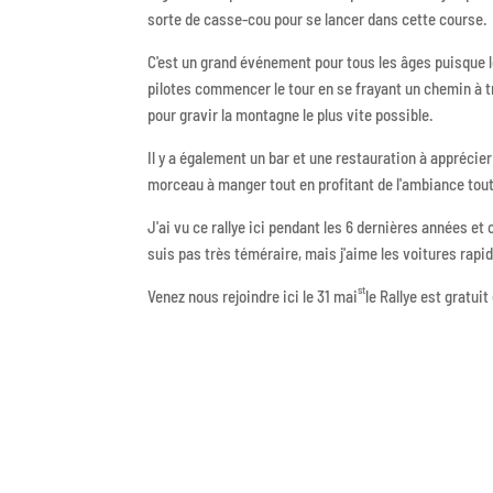
sorte de casse-cou pour se lancer dans cette course.
C'est un grand événement pour tous les âges puisque l
pilotes commencer le tour en se frayant un chemin à tr
pour gravir la montagne le plus vite possible.
Il y a également un bar et une restauration à apprécie
morceau à manger tout en profitant de l'ambiance tout
J'ai vu ce rallye ici pendant les 6 dernières années e
suis pas très téméraire, mais j'aime les voitures rapide
st
Venez nous rejoindre ici le 31 mai
le Rallye est gratuit