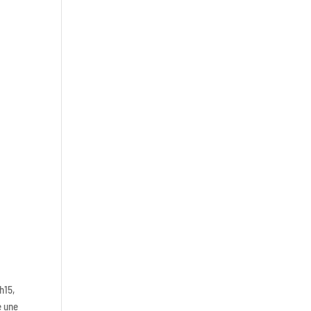
h15,
e une