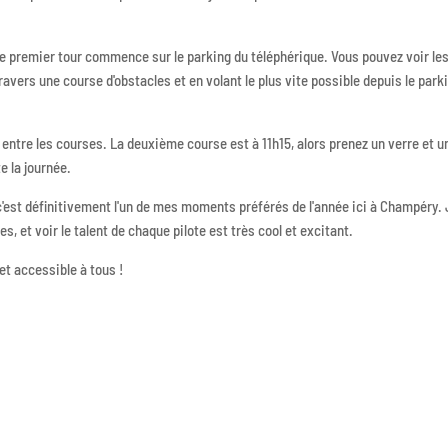
e premier tour commence sur le parking du téléphérique. Vous pouvez voir le
avers une course d'obstacles et en volant le plus vite possible depuis le park
r entre les courses. La deuxième course est à 11h15, alors prenez un verre et u
e la journée.
t c'est définitivement l'un de mes moments préférés de l'année ici à Champéry.
s, et voir le talent de chaque pilote est très cool et excitant.
 et accessible à tous !