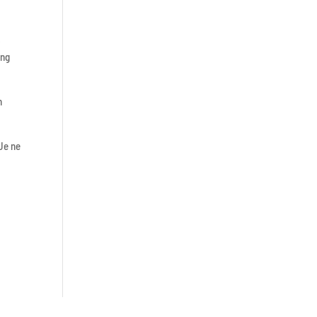
s
ing
n
 Je ne