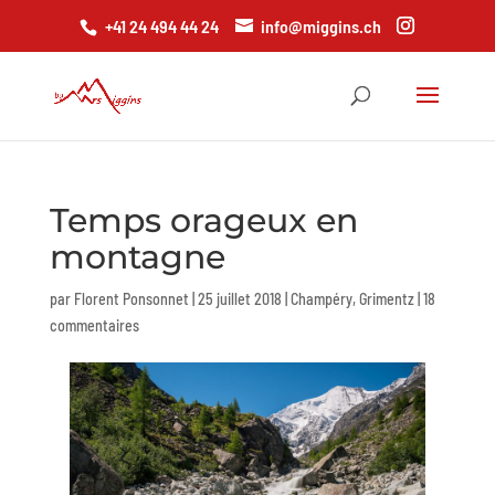
+41 24 494 44 24
info@miggins.ch
Temps orageux en
montagne
par
Florent Ponsonnet
|
25 juillet 2018
|
Champéry
,
Grimentz
|
18
commentaires