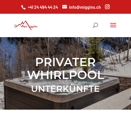
+41 24 494 44 24
info@miggins.ch
PRIVATER
WHIRLPOOL
UNTERKÜNFTE