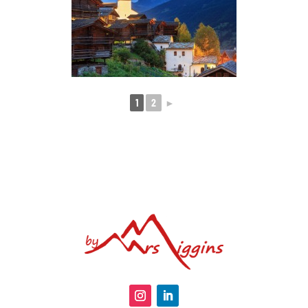
1
2
►