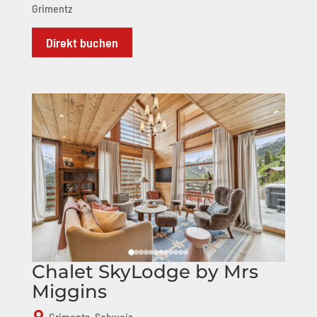
Grimentz
Direkt buchen
Chalet SkyLodge by Mrs
Miggins
Grimentz, Schweiz