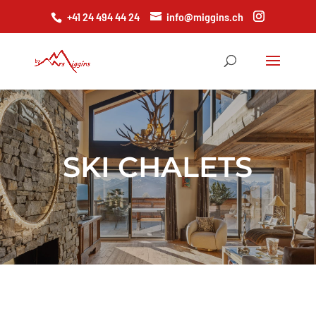
+41 24 494 44 24
info@miggins.ch
SKI
CHALETS