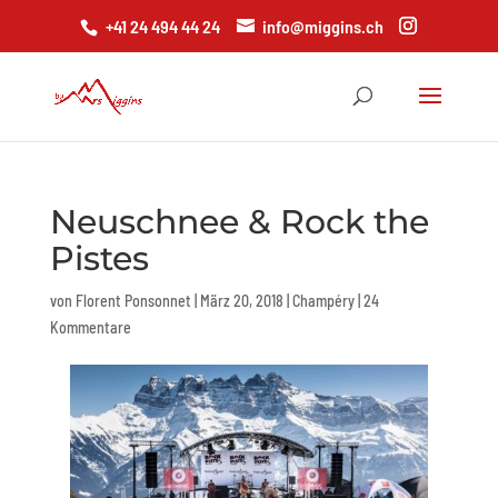
+41 24 494 44 24
info@miggins.ch
Neuschnee & Rock the
Pistes
von
Florent Ponsonnet
|
März 20, 2018
|
Champéry
|
24
Kommentare