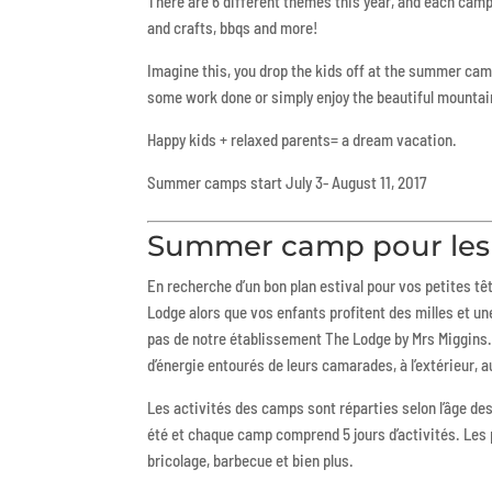
There are 6 different themes this year, and each camp 
and crafts, bbqs and more!
Imagine this, you drop the kids off at the summer camp
some work done or simply enjoy the beautiful mountain
Happy kids + relaxed parents= a dream vacation.
Summer camps start July 3- August 11, 2017
Summer camp pour les 
En recherche d’un bon plan estival pour vos petites 
Lodge alors que vos enfants profitent des milles et u
pas de notre établissement The Lodge by Mrs Miggins.
d’énergie entourés de leurs camarades, à l’extérieur
Les activités des camps sont réparties selon l’âge des 
été et chaque camp comprend 5 jours d’activités. Les
bricolage, barbecue et bien plus.