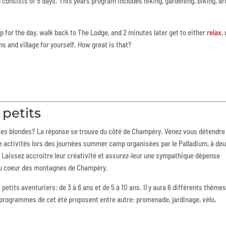
consists of 5 days. This years program includes hiking, gardening, biking, ar
 for the day, walk back to The Lodge, and 2 minutes later get to either
relax
,
s and village for yourself. How great is that?
petits
têtes blondes? La réponse se trouve du côté de Champéry. Venez vous détendre
ne activités lors des journées summer camp organisées par le Palladium, à de
 Laissez accroitre leur créativité et assurez-leur une sympathique dépense
, au coeur des montagnes de Champéry.
petits aventuriers: de 3 à 6 ans et de 5 à 10 ans. Il y aura 6 différents thèmes
 programmes de cet été proposent entre autre: promenade, jardinage, vélo,