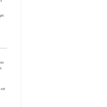
ts
 get
 au
ux
 cet