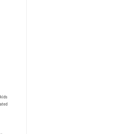
 kids
eated