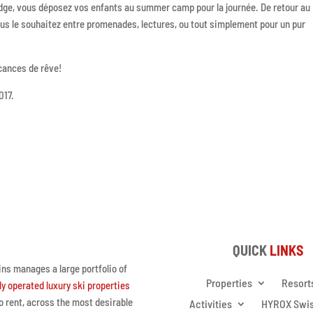
dge, vous déposez vos enfants au summer camp pour la journée. De retour au
vous le souhaitez entre promenades, lectures, ou tout simplement pour un pur
cances de rêve!
017.
QUICK
LINKS
ns manages a large portfolio of
Properties
Resort
ly operated luxury ski properties
to rent, across the most desirable
Activities
HYROX Swi