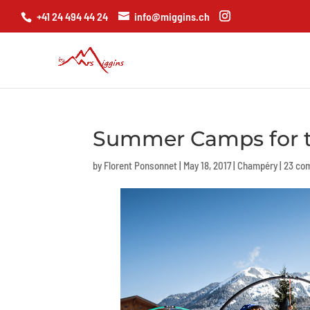
+41 24 494 44 24
info@miggins.ch
Summer Camps for t
by
Florent Ponsonnet
|
May 18, 2017
|
Champéry
|
23 co