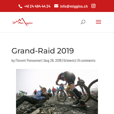
+41 24 494 44 24
info@miggins.ch
Grand-Raid 2019
by
Florent Ponsonnet
|
Aug 28, 2019
|
Grimentz
|
9 comments